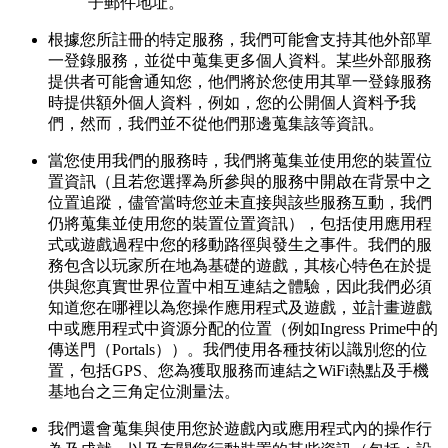
子郵件地址。
根據您所註冊的特定服務，我們可能會支持其他外部單
一登錄服務，並從中蒐集更多個人資料。某些外部服務
提供者可能會通知您，他們將於您使用其單一登錄服務
時提供額外個人資料，例如，您的公開個人資料予我
們，然而，我們並不從他們那邊蒐集該等資訊。
當您使用我們的服務時，我們將蒐集並使用您的裝置位
置資訊（且若您選擇為所參與的服務中開啟在背景中之
位置追蹤，儘管當時您並未直接與該些服務互動，我們
仍將蒐集並使用您的裝置位置資訊），包括使用應用程
式或遊戲過程中您的移動路徑與發生之事件。我們的服
務包含以玩家所在地為基礎的遊戲，其核心特色在於提
供與您真實世界位置中相互連結之體驗，因此我們必須
知道您在哪裡以為您操作應用程式及遊戲，並計畫遊戲
中或應用程式中資源分配的位置（例如Ingress Prime中的
傳送門（Portals））。我們使用各種技術以識別您的位
置，包括GPS、您為獲取服務而連結之WiFi熱點及手機
基地台之三角定位測量法。
我們還會蒐集與使用您於遊戲內或應用程式內的操作行