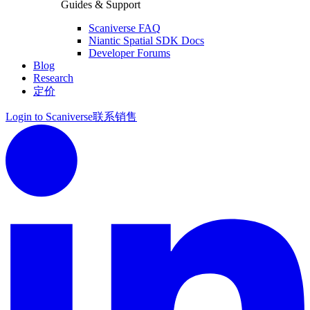
Guides & Support
Scaniverse FAQ
Niantic Spatial SDK Docs
Developer Forums
Blog
Research
定价
Login to Scaniverse
联系销售