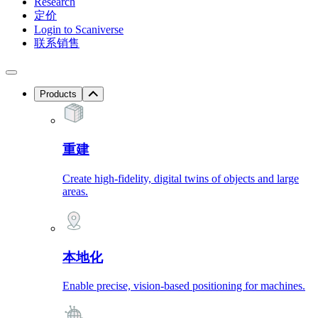
Research
定价
Login to Scaniverse
联系销售
Products
重建
Create high-fidelity, digital twins of objects and large
areas.
本地化
Enable precise, vision-based positioning for machines.