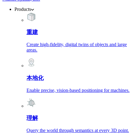
Products
重建
Create high-fidelity, digital twins of objects and large
areas.
本地化
Enable precise, vision-based positioning for machines.
理解
Query the world through semantics at every 3D point.