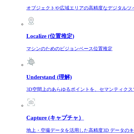
オブジェクトや広域エリアの高精度なデジタルツ
Localize (位置推定)
マシンのためのビジョンベース位置推定
Understand (理解)
3D空間上のあらゆるポイントを、セマンティクス
Capture (キャプチャ）
地上・空撮データを活用した高精度3D データの