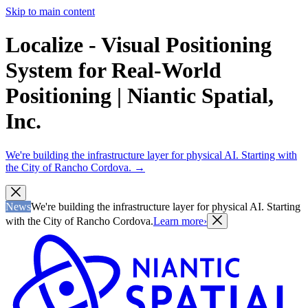
Skip to main content
Localize - Visual Positioning
System for Real-World
Positioning | Niantic Spatial,
Inc.
We're building the infrastructure layer for physical AI. Starting with
the City of Rancho Cordova.
→
News
We're building the infrastructure layer for physical AI. Starting
with the City of Rancho Cordova.
Learn more
›