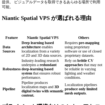
提供。 ビジュアルデータを取得できるあらゆる場所で利用
可能。
Niantic Spatial VPS が選ばれる理由
Feature
Niantic Spatial VPS
Others
Deep learning based
Requires
pre-mapping
Data
architecture
enables
using proprietary
Sources
localization from a variety
software or use of closed
of 2D and 3D data sources.
proprietary datasets.
Industry-leading research
Rely on
brittle CV
underpins a
redundant
approaches
that may not
Robustness
deep-learning based
be reliable in varying
system
that ensures robust
lighting and weather
performance.
conditions.
Pipeline produces
Localization pipelines
localization maps and
3D
Pipeline
produce only limited
digital twins with semantic
mesh outputs
.
content.