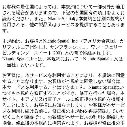
お客様の居住国によっては、本規約について一部例外が適用
される場合がありますので、下記の各国固有の項目をよくお
読みください。また、Niantic Spatialは本規約とは別の規約が
適用される、他の製品又はサービスを提供することもありま
す。
本規約は、お客様とNiantic Spatial, Inc.（アメリカ合衆国、カ
リフォルニア州94111、サンフランシスコ、ワン・フェリー
ビルディング スイート 200）との間で締結されます。
Niantic Spatial, Inc.は、本規約において「Niantic Spatial」又は
「当社」といいます。
お客様は、本サービスを利用することにより、本規約に同意
することになります。お客様が本規約に同意しない場合は、
本サービスを利用することはできません。Niantic Spatialはい
つでも本規約を修正することができ、修正を行った場合、本
サイト、本アプリ又は電子メールに修正後の本規約を掲載す
ることにより、お客様にお知らせします。お客様が本サービ
スを利用し続ける前に、修正後の本規約を再度確認していた
だくことが重要です。お客様が本サービスの利用を継続した
場合、修正後の本規約に拘束されます。お客様が修正後の本