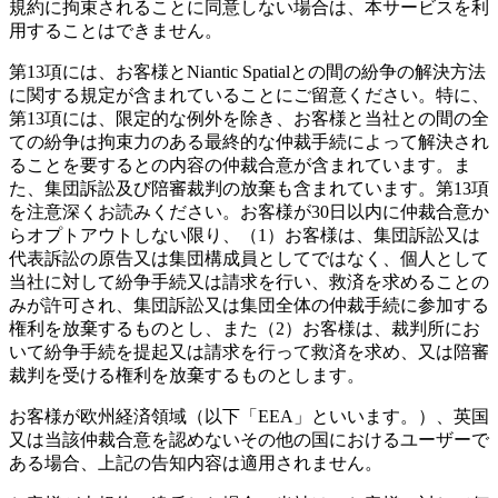
規約に拘束されることに同意しない場合は、本サービスを利
用することはできません。
第13項には、お客様とNiantic Spatialとの間の紛争の解決方法
に関する規定が含まれていることにご留意ください。特に、
第13項には、限定的な例外を除き、お客様と当社との間の全
ての紛争は拘束力のある最終的な仲裁手続によって解決され
ることを要するとの内容の仲裁合意が含まれています。ま
た、集団訴訟及び陪審裁判の放棄も含まれています。第13項
を注意深くお読みください。お客様が30日以内に仲裁合意か
らオプトアウトしない限り、（1）お客様は、集団訴訟又は
代表訴訟の原告又は集団構成員としてではなく、個人として
当社に対して紛争手続又は請求を行い、救済を求めることの
みが許可され、集団訴訟又は集団全体の仲裁手続に参加する
権利を放棄するものとし、また（2）お客様は、裁判所にお
いて紛争手続を提起又は請求を行って救済を求め、又は陪審
裁判を受ける権利を放棄するものとします。
お客様が欧州経済領域（以下「EEA」といいます。）、英国
又は当該仲裁合意を認めないその他の国におけるユーザーで
ある場合、上記の告知内容は適用されません。