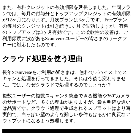
また、有料クレジットの有効期限を延長しました。年間プラ
ンでは、毎月の付与分とトップアップクレジットの有効期限
が12ヶ月になります。月次プランは3ヶ月です。Freeプラン
の毎月のクレジットは引き続き1ヶ月で失効しますが、有料
のトップアップは3ヶ月有効です。この柔軟性の改善は、ご
利用頻度に波があるScaniverseユーザーの皆さまのワークフ
ローに対応したものです。
クラウド処理を使う理由
長年Scaniverseをご利用の皆さまは、無料でデバイス上でス
キャンと処理を行ってきました。それは今後も変わりませ
ん。では、なぜクラウドで処理するのでしょうか？
複数ユーザーの複数スキャンを統合できる機能や360°カメラ
のサポートなど、多くの理由がありますが、最も明確な違い
は品質です。クラウド処理で生成されるスプラットはより写
実的で、白っぽい壁のような難しい条件もはるかに良質なア
ウトプットになるよう処理します。