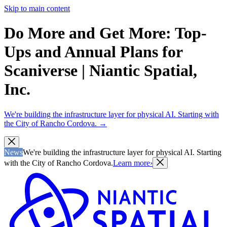
Skip to main content
Do More and Get More: Top-
Ups and Annual Plans for
Scaniverse | Niantic Spatial,
Inc.
We're building the infrastructure layer for physical AI. Starting with
the City of Rancho Cordova.
→
News
We're building the infrastructure layer for physical AI. Starting
with the City of Rancho Cordova.
Learn more
›