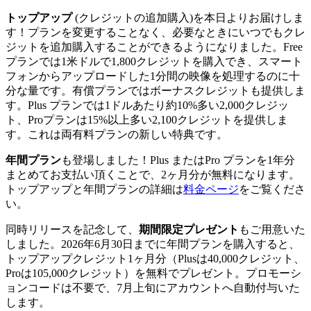
トップアップ
(クレジットの追加購入)を本日よりお届けしま
す！プランを変更することなく、必要なときにいつでもクレ
ジットを追加購入することができるようになりました。Free
プランでは1米ドルで1,800クレジットを購入でき、スマート
フォンからアップロードした1分間の映像を処理するのに十
分な量です。有償プランではボーナスクレジットも提供しま
す。Plus プランでは1ドルあたり約10%多い2,000クレジッ
ト、Proプランは15%以上多い2,100クレジットを提供しま
す。これは両有料プランの新しい特典です。
年間プラン
も登場しました！Plus またはPro プランを1年分
まとめてお支払い頂くことで、2ヶ月分が無料になります。
トップアップと年間プランの詳細は
料金ページ
をご覧くださ
い。
同時リリースを記念して、
期間限定プレゼント
もご用意いた
しました。2026年6月30日までに年間プランを購入すると、
トップアップクレジット1ヶ月分（Plusは40,000クレジット、
Proは105,000クレジット）を無料でプレゼント。プロモーシ
ョンコードは不要で、7月上旬にアカウントへ自動付与いた
します。